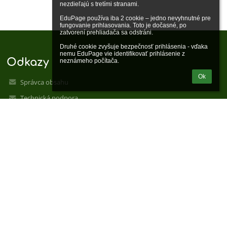
nezdieľajú s tretími stranami.

EduPage používa iba 2 cookie – jedno nevyhnutné pre 
fungovanie prihlasovania. Toto je dočasné, po 
zatvorení prehliadača sa odstráni.

Druhé cookie zvyšuje bezpečnosť prihlásenia - vďaka 
nemu EduPage vie identifikovať prihlásenie z 
Odkazy
neznámeho počítača.
Ok
Správca obsahu
Technická podpora
Vyhlásenie o prístupnosti
Právne informácie
Zásady ochrany osobných údajov
Údaje o prevádzkovateľovi
Mapa stránok
O nás
Kontakt
Novinky