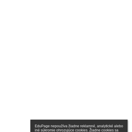
EduPage nepoužíva žiadne reklamné, analytické alebo 
iné súkromie ohrozujúce cookies. Žiadne cookies sa 